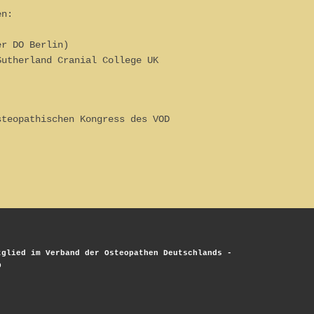
en:
r DO Berlin)
Sutherland Cranial College UK
steopathischen Kongress des VOD
tglied im Verband der Osteopathen Deutschlands -
D