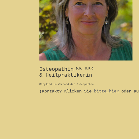
Osteopathin
D.O. M.R.O.
& Heilpraktikerin
Mitglied im Verband der Osteopathen
(Kontakt? Klicken Sie
bitte hier
oder au