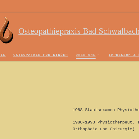
Osteopathiepraxis Bad Schwalbac
XIS
OSTEOPATHIE FÜR KINDER
ÜBER UNS
IMPRESSUM & 
1988 Staatsexamen Physioth
1988-1993 Physiotherpeut. 
Orthopädie und Chirurgie)